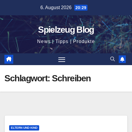
Zum
6. August 2026
20:29
Inhalt
springen
Spielzeug Blog
News | Tipps | Produkte
Schlagwort:
Schreiben
ELTERN UND KIND