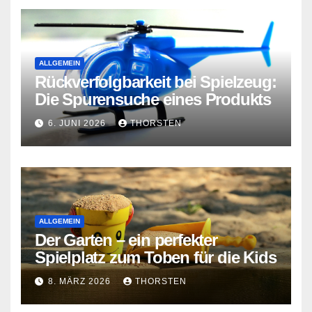
ALLGEMEIN
Rückverfolgbarkeit bei Spielzeug:
Die Spurensuche eines Produkts
6. JUNI 2026
THORSTEN
ALLGEMEIN
Der Garten – ein perfekter
Spielplatz zum Toben für die Kids
8. MÄRZ 2026
THORSTEN