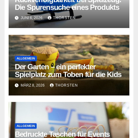
Die Spurensuche eines Produkts
JUNI 6, 2026
THORSTEN
ALLGEMEIN
Der Garten – ein perfekter
Spielplatz zum Toben für die Kids
MÄRZ 8, 2026
THORSTEN
ALLGEMEIN
Bedruckte Taschen für Events