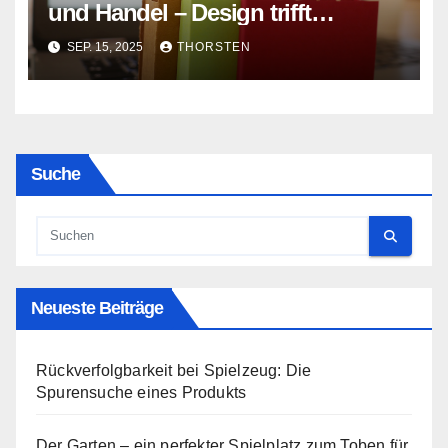
und Handel – Design trifft
Funktion
SEP. 15, 2025
THORSTEN
Suche
Neueste Beiträge
Rückverfolgbarkeit bei Spielzeug: Die
Spurensuche eines Produkts
Der Garten – ein perfekter Spielplatz zum Toben für