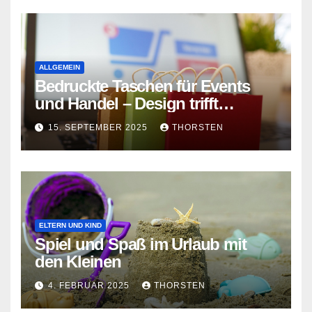
ALLGEMEIN
Bedruckte Taschen für Events
und Handel – Design trifft
Funktion
15. SEPTEMBER 2025
THORSTEN
ELTERN UND KIND
Spiel und Spaß im Urlaub mit
den Kleinen
4. FEBRUAR 2025
THORSTEN