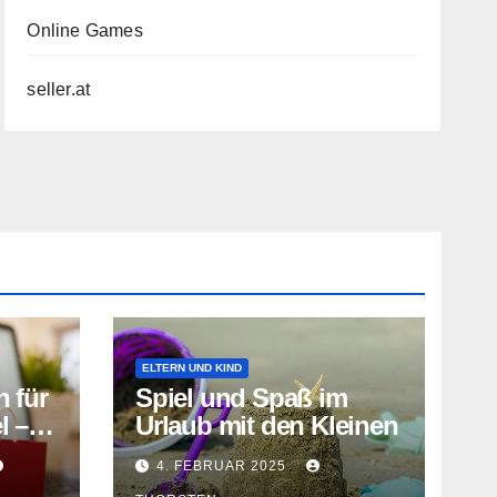
Online Games
seller.at
ELTERN UND KIND
 für
Spiel und Spaß im
l –
Urlaub mit den Kleinen
ion
4. FEBRUAR 2025