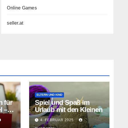
Online Games
seller.at
ELTERN UND KIND
 für
Spiel und Spaß im
l –
Urlaub mit den Kleinen
ion
4. FEBRUAR 2025