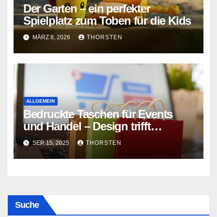
Der Garten – ein perfekter
Spielplatz zum Toben für die Kids
MÄRZ 8, 2026
THORSTEN
ALLGEMEIN
Bedruckte Taschen für Events
und Handel – Design trifft
Funktion
SEP. 15, 2025
THORSTEN
Suche