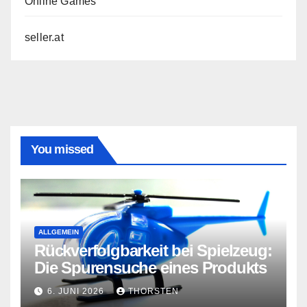
Online Games
seller.at
You missed
ALLGEMEIN
Rückverfolgbarkeit bei Spielzeug:
Die Spurensuche eines Produkts
6. JUNI 2026
THORSTEN